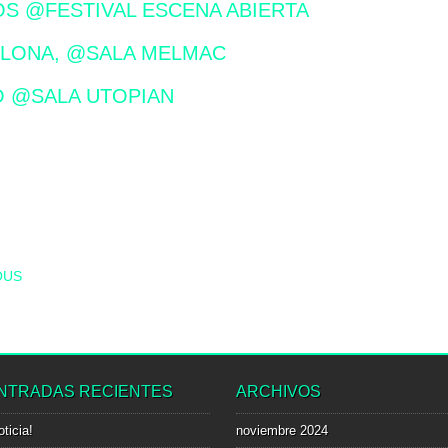
S @FESTIVAL ESCENA ABIERTA
LONA, @SALA MELMAC
O @SALA UTOPIAN
T NAVIGATION
OUS
NTRADAS RECIENTES
ARCHIVOS
oticia!
noviembre 2024